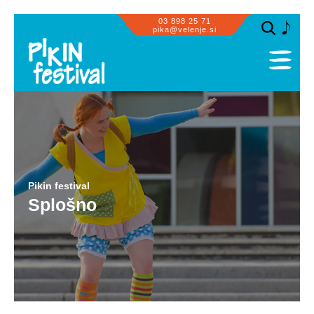
03 898 25 71
pika@velenje.si
SPLOŠNO
PROGRAM
PRIZORIŠČA
SODELUJEMO
Pikin festival
OBISK SKUPIN
Splošno
ZA PIKE IN GUSARJE
INFORMACIJE
GALERIJA
PIKASTE NOVIČKE