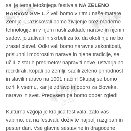
saj je tema letošnjega festivala
NA ZELENO
BARVAM SVET.
Živeli bomo v ritmu naše matere
Zemlje – raziskovali bomo življenje brez moderne
tehnologije in v njem našli zaklade narave in njenih
sadov, jo zalivali in skrbeli za to, da okoli nje ne bo
zrasel plevel. Odkrivali bomo naravne zakonitosti,
prisluhnili modrostim narave in njene tradicije, se
učili iz starih predmetov napraviti nove, ustvarjalno
reciklirali, kopali po zemlji, sadili zeleno prihodnost
in slavili naravo na 1001 način! Skupaj se bomo
ozrli k vsemu, kar je zdravo in dobro za človeka,
naravo in svet. Predvsem pa bomo dober zgled!
Kulturna vzgoja je kraljica festivala, zato vas
vabimo, da na festivalu doživite najbolj razgiban in
pester dan. Vse glavne sestavine in dragocene