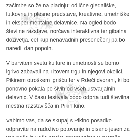
začimbe so že na pladnju: odlične gledališke,
lutkovne in plesne predstave, kreativne, umetniške
in eksperimentalne delavnice. Na ogled bodo
številne razstave, norčava interaktivna ter gibalna
doživetja, cel kup nenavadnih presenečenj pa bo
naredil dan popoln.
V barvitem svetu kulture in umetnosti se bomo
igrivo zabavali na Titovem trgu in njegovi okolici,
Pikinem otroškem igrišču ter v Rdeči dvorani, ki bo
ponovno pokala po šivih od vseh ustvarjalnih
delavnic. V času festivala bodo odprta tudi številna
mestna razstavišča in Pikin kino.
Vabimo vas, da se skupaj s Pikino posadko
odpravite na radoživo potovanje in pisano jesen za