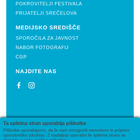
POKROVITELJI FESTIVALA
PRIJATELJI SREČELOVA
MEDIJSKO SREDIŠČE
SPOROČILA ZA JAVNOST
NABOR FOTOGRAFIJ
CGP
NAJDITE NAS
2019 Pikin festival Velenje
Ta spletna stran uporablja piškotke
Izdelava
AV studio
Piškotke uporabljamo, da bi vam omogočili nemoteno in prijetno
uporabniško izkušnjo. Z nadaljnjo uporabo te spletne strani se