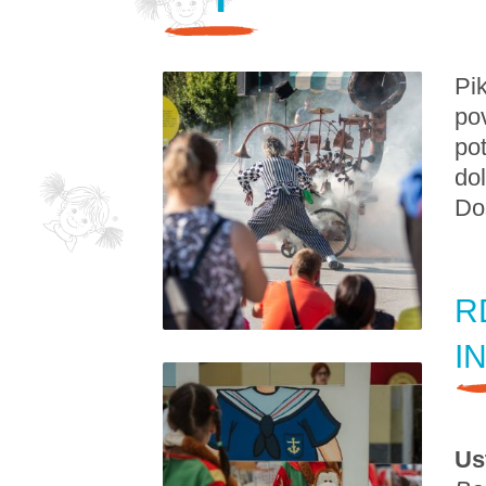
Pik
pov
pot
dol
Do
R
I
Us