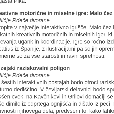
gasta Pika.
eativne motorične in miselne igre: Malo čez 
tličje Rdeče dvorane
opite v največje interaktivno igrišče! Malo čez 
katnih kreativnih motoričnih in miselnih iger, 
evanja ugank in koordinacije. Igre so ročno izd
atius iz Španije, z ilustracijami pa so jih oprem
merne so za vse starosti in ravni spretnosti.
zejski raziskovalni poligon
tličje Rdeče dvorane
šestih interaktivnih postajah bodo otroci razi
turno dediščino. V čevljarski delavnici bodo spoz
šen cvek, na Kavčnikovi in Grilovi domačiji se 
še dimilo iz odprtega ognjišča in dišalo iz peči.
rivnosti njihovega dela, predvsem to, kako lah