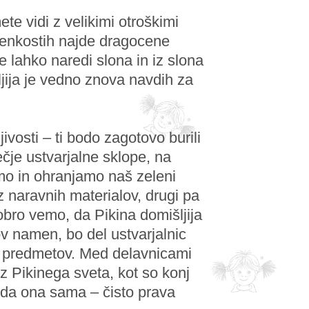
te vidi z velikimi otroškimi
alenkostih najde dragocene
he lahko naredi slona in iz slona
jija je vedno znova navdih za
ivosti – ti bodo zagotovo burili
čje ustvarjalne sklope, na
emo in ohranjamo naš zeleni
z naravnih materialov, drugi pa
obro vemo, da Pikina domišljija
v namen, bo del ustvarjalnic
ih predmetov. Med delavnicami
iz Pikinega sveta, kot so konj
veda ona sama – čisto prava