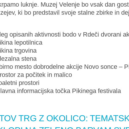
krpamo luknje. Muzej Velenje bo vsak dan gost
ejev, ki bo predstavil svoje stalne zbirke in de
eg opisanih aktivnosti bodo v Rdeči dvorani akt
ikina lepotilnica
ikina trgovina
lezalna stena
Zbirno mesto dobrodelne akcije Novo sonce – 
rostor za počitek in malico
oaletni prostori
lavna informacijska točka Pikinega festivala
ITOV TRG Z OKOLICO: TEMATSK