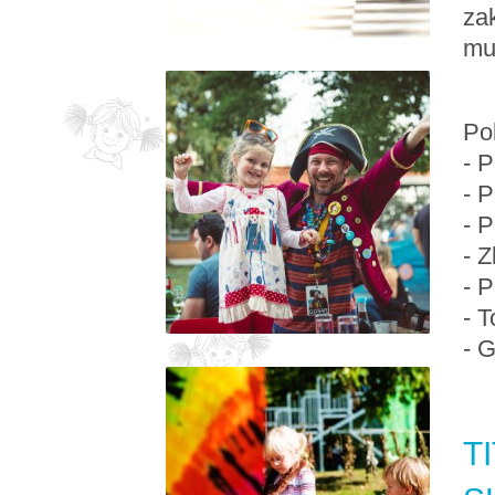
za
muz
Pol
- P
- P
- P
- 
- P
- T
- G
T