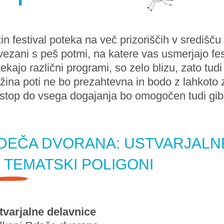
in festival poteka na več prizoriščih v središču
ezani s peš potmi, na katere vas usmerjajo festi
ekajo različni programi, so zelo blizu, zato tu
žina poti ne bo prezahtevna in bodo z lahkoto z
stop do vsega dogajanja bo omogočen tudi gib
DEČA DVORANA: USTVARJALN
N TEMATSKI POLIGONI
tvarjalne delavnice