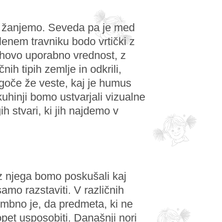
di žanjemo. Seveda pa je med
elenem travniku bodo vrtički z
jihovo uporabno vrednost, z
nih tipih zemlje in odkrili,
ogoče že veste, kaj je humus
uhinji bomo ustvarjali vizualne
h stvari, ki jih najdemo v
ez njega bomo poskušali kaj
amo razstaviti. V različnih
mbno je, da predmeta, ki ne
et usposobiti. Današnji nori