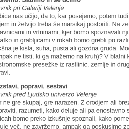
vnik pri Galeriji Velenje
bice nas učijo, da to, kar posejemo, potem tu
tjem in žetvijo treba še marsikaj postoriti. Na z
avnicami in vrtninami, kjer bomo spoznavali n
atko in grabljicami v rokah bomo grebli po različ
šna je kisla, suha, pusta ali gozdna gruda. M
pak ne tisti, ki ga mažemo na kruh)? V blatni k
tronomske presežke iz rastlinic, zemlje in drugi
avi.
zstavi, popravi, sestavi
avnik pred Ljudsko univerzo Velenje
 ne gre skupaj, gre narazen. Z orodjem ali br
raviti, razumeti, kako deluje ali pa enostavno s
šicah bomo preko izkušnje spoznali, kako pome
luje več, ne zavržemo, ampak ga poskusimo zop