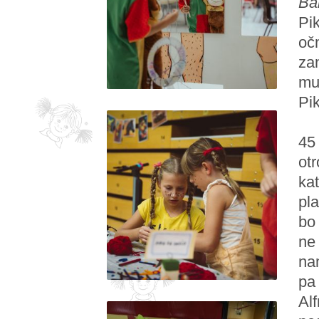
Ba
Pik
očm
zan
muh
Pik
45 
otr
kat
pla
bo 
ne 
nam
pa 
Alf