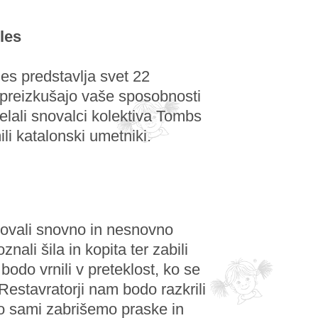
les
les predstavlja svet 22
ki preizkušajo vaše sposobnosti
elali snovalci kolektiva Tombs
ili katalonski umetniki.
skovali snovno in nesnovno
nali šila in kopita ter zabili
bodo vrnili v preteklost, ko se
 Restavratorji nam bodo razkrili
ko sami zabrišemo praske in