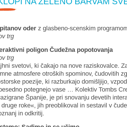
KLOPI NA ZELENO BARVAM SV
pitanov oder
z glasbeno-scenskim programo
ov trg
teraktivni poligon Čudežna popotovanja
ov trg
hni svetovi, ki čakajo na nove raziskovalce. Za 
imne atmosfere otroških spominov, čudovitih zgo
storske poezije, ki razburkajo domišljijo, vzpo
besedno potegnejo vase … Kolektiv Tombs Creat
razigrane Španije, je pri snovanju devetih intera
 druge roke«, jih preoblikoval in sestavil v ču
znanj in odkritij.
stemo: Sadimo in se učimo