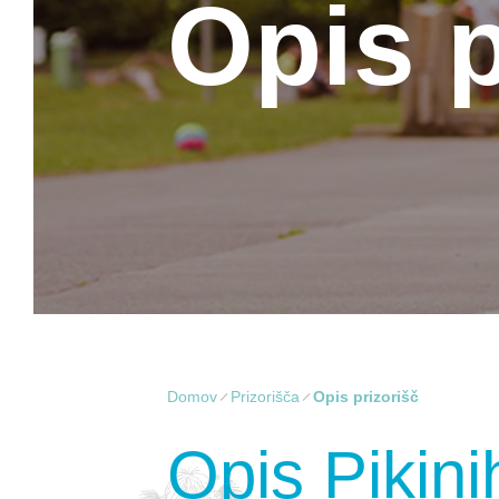
Opis p
Domov
Prizorišča
Opis prizorišč
Opis Pikini