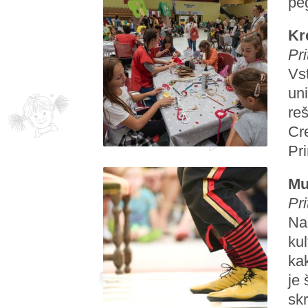
pe
Kr
Pri
Vst
uni
reš
Cre
Pri
Mu
Pri
Na 
kul
kak
je 
sk