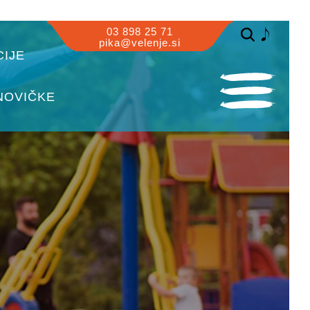
03 898 25 71
pika@velenje.si
IJE
NOVIČKE