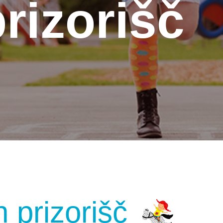
rizorišč
h prizorišč