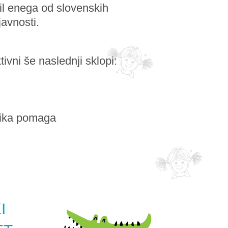
il enega od slovenskih
javnosti.
ivni še naslednji sklopi:
Pika pomaga
I