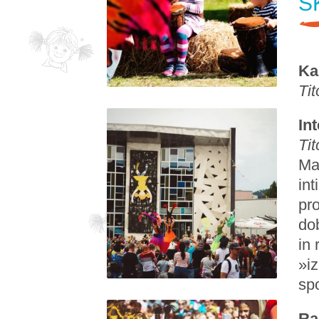
S
Ka
Tit
In
Tit
Maj
int
pro
do
in 
»iz
spo
Ra