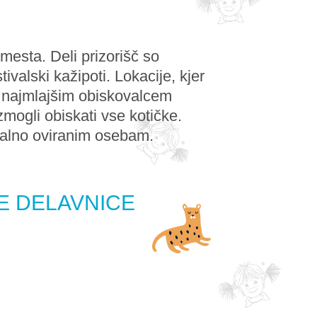
 mesta. Deli prizorišč so
valski kažipoti. Lokacije, kjer
di najmlajšim obiskovalcem
mogli obiskati vse kotičke.
alno oviranim osebam.
E DELAVNICE