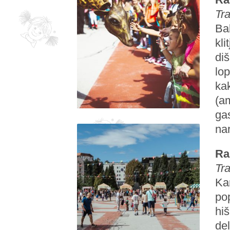
Tra
Ba
kli
diš
lop
kak
(am
gas
nar
Ra
Tr
Kar
pop
hi
de