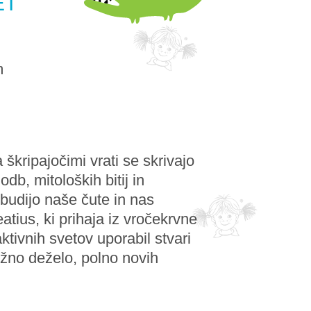
ET
m
škripajočimi vrati se skrivajo
db, mitoloških bitij in
dbudijo naše čute in nas
ius, ki prihaja iz vročekrvne
ktivnih svetov uporabil stvari
dežno deželo, polno novih