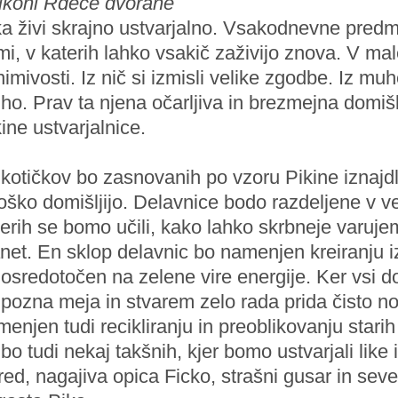
lkoni Rdeče dvorane
a živi skrajno ustvarjalno. Vsakodnevne predme
i, v katerih lahko vsakič zaživijo znova. V m
imivosti. Iz nič si izmisli velike zgodbe. Iz mu
o. Prav ta njena očarljiva in brezmejna domišl
ine ustvarjalnice.
kotičkov bo zasnovanih po vzoru Pikine iznajdlj
oško domišljijo. Delavnice bodo razdeljene v ve
erih se bomo učili, kako lahko skrbneje varuj
net. En sklop delavnic bo namenjen kreiranju i
osredotočen na zelene vire energije. Ker vsi d
pozna meja in stvarem zelo rada prida čisto no
enjen tudi recikliranju in preoblikovanju star
bo tudi nekaj takšnih, kjer bomo ustvarjali like 
red, nagajiva opica Ficko, strašni gusar in se