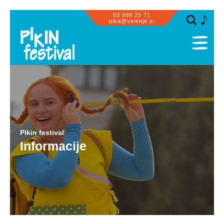
03 898 25 71
pika@velenje.si
SPLOŠNO
PROGRAM
PRIZORIŠČA
SODELUJEMO
Pikin festival
OBISK SKUPIN
Informacije
ZA PIKE IN GUSARJE
INFORMACIJE
GALERIJA
PIKASTE NOVIČKE