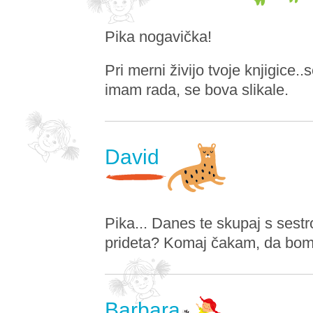
Pika nogavička!
Pri merni živijo tvoje knjigice..
imam rada, se bova slikale.
David
Pika... Danes te skupaj s sest
prideta? Komaj čakam, da bomo 
Barbara