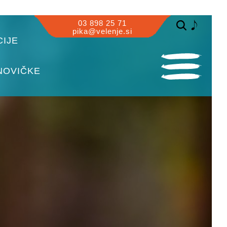
03 898 25 71
pika@velenje.si
IJE
NOVIČKE