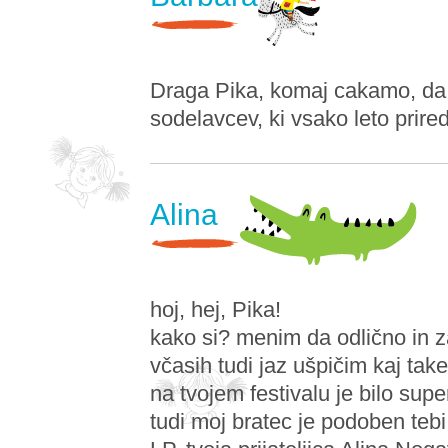
Draga Pika, komaj cakamo, da p
sodelavcev, ki vsako leto prire
Alina
hoj, hej, Pika!
kako si? menim da odlično in 
včasih tudi jaz ušpičim kaj takeg
na tvojem festivalu je bilo sup
tudi moj bratec je podoben tebi 