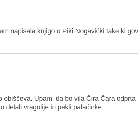
sem napisala knjigo o Piki Nogavički.take ki govor
ro obiščeva. Upam, da bo vila Čira Čara odprta 
delali vragolije in pekli palačinke.