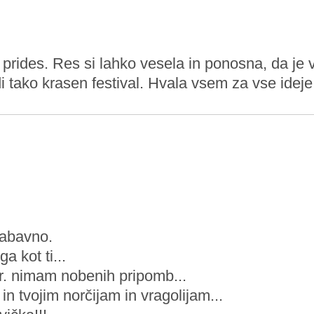
rides. Res si lahko vesela in ponosna, da je v
di tako krasen festival. Hvala vsem za vse ideje
zabavno.
a kot ti...
er. nimam nobenih pripomb...
in tvojim norčijam in vragolijam...