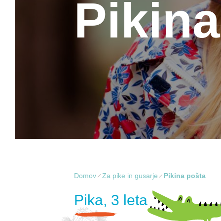
Pikina
Domov
Za pike in gusarje
Pikina pošta
Pika, 3 leta