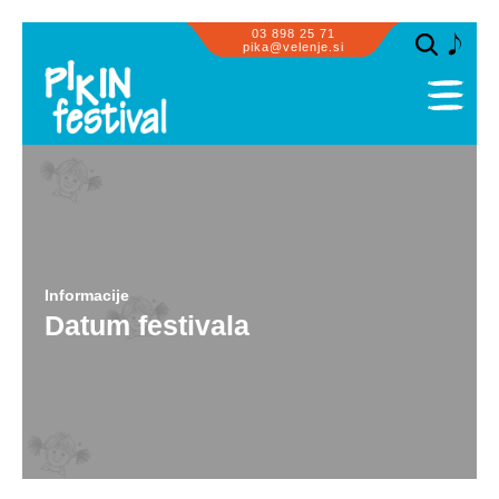
03 898 25 71
pika@velenje.si
SPLOŠNO
PROGRAM
PRIZORIŠČA
SODELUJEMO
Informacije
OBISK SKUPIN
Datum festivala
ZA PIKE IN GUSARJE
INFORMACIJE
GALERIJA
PIKASTE NOVIČKE