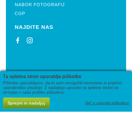
NABOR FOTOGRAFIJ
CGP
NAJDITE NAS
2019 Pikin festival Velenje
Ta spletna stran uporablja piškotke
Izdelava
AV studio
Piškotke uporabljamo, da bi vam omogočili nemoteno in prijetno
uporabniško izkušnjo. Z nadaljnjo uporabo te spletne strani se
strinjate z našo politiko piškotkov.
Več o uporabi piškotkov
Sprejmi in nadaljuj