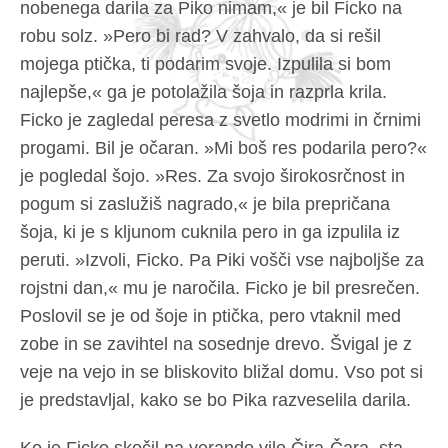
nobenega darila za Piko nimam,« je bil Ficko na
robu solz. »Pero bi rad? V zahvalo, da si rešil
mojega ptička, ti podarim svoje. Izpulila si bom
najlepše,« ga je potolažila šoja in razprla krila.
Ficko je zagledal peresa z svetlo modrimi in črnimi
progami. Bil je očaran. »Mi boš res podarila pero?«
je pogledal šojo. »Res. Za svojo širokosrčnost in
pogum si zaslužiš nagrado,« je bila prepričana
šoja, ki je s kljunom cuknila pero in ga izpulila iz
peruti. »Izvoli, Ficko. Pa Piki vošči vse najboljše za
rojstni dan,« mu je naročila. Ficko je bil presrečen.
Poslovil se je od šoje in ptička, pero vtaknil med
zobe in se zavihtel na sosednje drevo. Švigal je z
veje na vejo in se bliskovito bližal domu. Vso pot si
je predstavljal, kako se bo Pika razveselila darila.