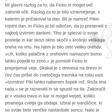
bil glavni razlog za to, da Ficko ni mogel več
zatisniti očk. Razlog za to je bilo vznemirjenje, s
katerim je pričakoval ta dan. Bil je namreč Pikin
rojstni dan. In Ficko je bil odločen, da jo preseneti z
najbolj izvirnim darilom. Tiho je splezal iz svoje
postelje in kar skozi okno skočil v krošnjo velikega
oreha na vrtu. Na njem je bilo zelo veliko orehov.
»Uh, koliko palačink z orehovim namazom bomo
lahko pojedli to zimo,« je pomislil Ficko in
preprijemal veje. Skakal je z drevesa na drevo in
čez čas prišel do cvetočega travnika na robu vasi.
»Izvrstno! Piki lahko naberem šopek rož. Rože ima
rada,« se je razveseli in se spustil na tla. Zakoračil
je v visoko travo in kar ni mogel verjeti, koliko
pisanega cvetja ga obdaja. Izbral je ivanjščice, ki
so svoje bele venčke nastavljale soncu. Nato je