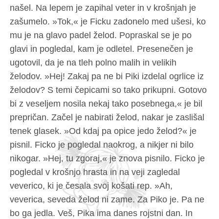
našel. Na lepem je zapihal veter in v krošnjah je
zašumelo. »Tok,« je Ficku zadonelo med ušesi, ko
mu je na glavo padel želod. Popraskal se je po
glavi in pogledal, kam je odletel. Presenečen je
ugotovil, da je na tleh polno malih in velikih
želodov. »Hej! Zakaj pa ne bi Piki izdelal ogrlice iz
želodov? S temi čepicami so tako prikupni. Gotovo
bi z veseljem nosila nekaj tako posebnega,« je bil
prepričan. Začel je nabirati želod, nakar je zaslišal
tenek glasek. »Od kdaj pa opice jedo želod?« je
pisnil. Ficko je pogledal naokrog, a nikjer ni bilo
nikogar. »Hej, tu zgoraj,« je znova pisnilo. Ficko je
pogledal v krošnjo hrasta in na veji zagledal
veverico, ki je česala svoj košati rep. »Ah,
veverica, seveda želod ni zame. Za Piko je. Pa ne
bo ga jedla. Veš, Pika ima danes rojstni dan. In