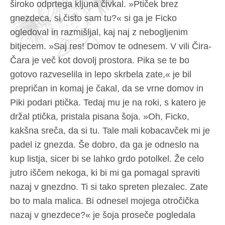
široko odprtega kljuna čivkal. »Ptiček brez
gnezdeca, si čisto sam tu?« si ga je Ficko
ogledoval in razmišljal, kaj naj z nebogljenim
bitjecem. »Saj res! Domov te odnesem. V vili Čira-
Čara je več kot dovolj prostora. Pika se te bo
gotovo razveselila in lepo skrbela zate,« je bil
prepričan in komaj je čakal, da se vrne domov in
Piki podari ptička. Tedaj mu je na roki, s katero je
držal ptička, pristala pisana šoja. »Oh, Ficko,
kakšna sreča, da si tu. Tale mali kobacavček mi je
padel iz gnezda. Še dobro, da ga je odneslo na
kup listja, sicer bi se lahko grdo potolkel. Že celo
jutro iščem nekoga, ki bi mi ga pomagal spraviti
nazaj v gnezdno. Ti si tako spreten plezalec. Zate
bo to mala malica. Bi odnesel mojega otročička
nazaj v gnezdece?« je šoja proseče pogledala