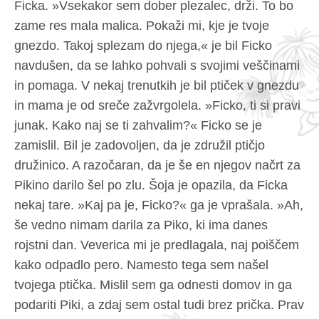
Ficka. »Vsekakor sem dober plezalec, drži. To bo
zame res mala malica. Pokaži mi, kje je tvoje
gnezdo. Takoj splezam do njega,« je bil Ficko
navdušen, da se lahko pohvali s svojimi veščinami
in pomaga. V nekaj trenutkih je bil ptiček v gnezdu
in mama je od sreče zažvrgolela. »Ficko, ti si pravi
junak. Kako naj se ti zahvalim?« Ficko se je
zamislil. Bil je zadovoljen, da je združil ptičjo
družinico. A razočaran, da je še en njegov načrt za
Pikino darilo šel po zlu. Šoja je opazila, da Ficka
nekaj tare. »Kaj pa je, Ficko?« ga je vprašala. »Ah,
še vedno nimam darila za Piko, ki ima danes
rojstni dan. Veverica mi je predlagala, naj poiščem
kako odpadlo pero. Namesto tega sem našel
tvojega ptička. Mislil sem ga odnesti domov in ga
podariti Piki, a zdaj sem ostal tudi brez prička. Prav