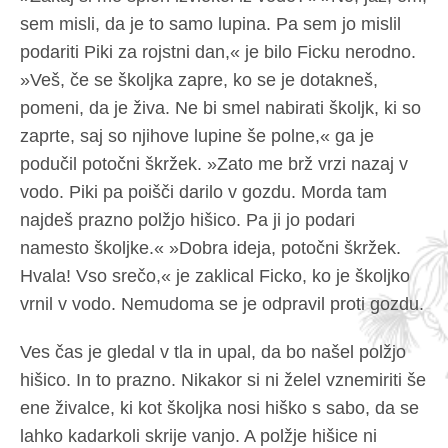
sem misli, da je to samo lupina. Pa sem jo mislil
podariti Piki za rojstni dan,« je bilo Ficku nerodno.
»Veš, če se školjka zapre, ko se je dotakneš,
pomeni, da je živa. Ne bi smel nabirati školjk, ki so
zaprte, saj so njihove lupine še polne,« ga je
podučil potočni škržek. »Zato me brž vrzi nazaj v
vodo. Piki pa poišči darilo v gozdu. Morda tam
najdeš prazno polžjo hišico. Pa ji jo podari
namesto školjke.« »Dobra ideja, potočni škržek.
Hvala! Vso srečo,« je zaklical Ficko, ko je školjko
vrnil v vodo. Nemudoma se je odpravil proti gozdu.
Ves čas je gledal v tla in upal, da bo našel polžjo
hišico. In to prazno. Nikakor si ni želel vznemiriti še
ene živalce, ki kot školjka nosi hiško s sabo, da se
lahko kadarkoli skrije vanjo. A polžje hišice ni