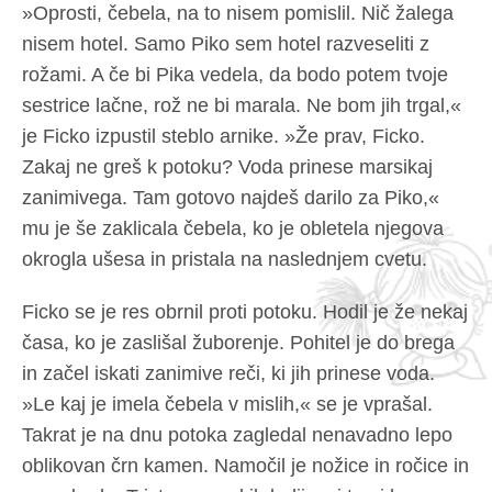
»Oprosti, čebela, na to nisem pomislil. Nič žalega
nisem hotel. Samo Piko sem hotel razveseliti z
rožami. A če bi Pika vedela, da bodo potem tvoje
sestrice lačne, rož ne bi marala. Ne bom jih trgal,«
je Ficko izpustil steblo arnike. »Že prav, Ficko.
Zakaj ne greš k potoku? Voda prinese marsikaj
zanimivega. Tam gotovo najdeš darilo za Piko,«
mu je še zaklicala čebela, ko je obletela njegova
okrogla ušesa in pristala na naslednjem cvetu.
Ficko se je res obrnil proti potoku. Hodil je že nekaj
časa, ko je zaslišal žuborenje. Pohitel je do brega
in začel iskati zanimive reči, ki jih prinese voda.
»Le kaj je imela čebela v mislih,« se je vprašal.
Takrat je na dnu potoka zagledal nenavadno lepo
oblikovan črn kamen. Namočil je nožice in ročice in