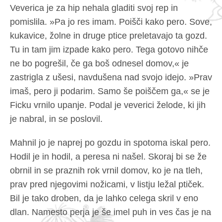
Veverica je za hip nehala gladiti svoj rep in
pomislila. »Pa jo res imam. Poišči kako pero. Sove,
kukavice, žolne in druge ptice preletavajo ta gozd.
Tu in tam jim izpade kako pero. Tega gotovo nihče
ne bo pogrešil, če ga boš odnesel domov,« je
zastrigla z ušesi, navdušena nad svojo idejo. »Prav
imaš, pero ji podarim. Samo še poiščem ga,« se je
Ficku vrnilo upanje. Podal je veverici želode, ki jih
je nabral, in se poslovil.
Mahnil jo je naprej po gozdu in spotoma iskal pero.
Hodil je in hodil, a peresa ni našel. Skoraj bi se že
obrnil in se praznih rok vrnil domov, ko je na tleh,
prav pred njegovimi nožicami, v listju ležal ptiček.
Bil je tako droben, da je lahko celega skril v eno
dlan. Namesto perja je še imel puh in ves čas je na