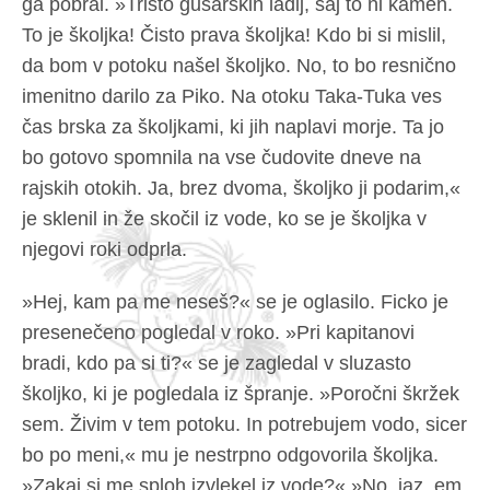
ga pobral. »Tristo gusarskih ladij, saj to ni kamen.
To je školjka! Čisto prava školjka! Kdo bi si mislil,
da bom v potoku našel školjko. No, to bo resnično
imenitno darilo za Piko. Na otoku Taka-Tuka ves
čas brska za školjkami, ki jih naplavi morje. Ta jo
bo gotovo spomnila na vse čudovite dneve na
rajskih otokih. Ja, brez dvoma, školjko ji podarim,«
je sklenil in že skočil iz vode, ko se je školjka v
njegovi roki odprla.
»Hej, kam pa me neseš?« se je oglasilo. Ficko je
presenečeno pogledal v roko. »Pri kapitanovi
bradi, kdo pa si ti?« se je zagledal v sluzasto
školjko, ki je pogledala iz špranje. »Poročni škržek
sem. Živim v tem potoku. In potrebujem vodo, sicer
bo po meni,« mu je nestrpno odgovorila školjka.
»Zakaj si me sploh izvlekel iz vode?« »No, jaz, em,