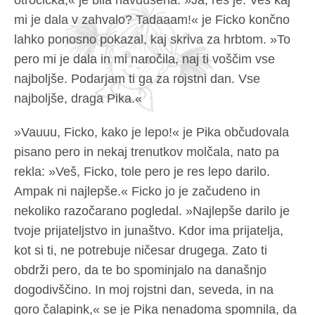
otročička,« je bila navdušena. »Ja, res je. Veš kaj
mi je dala v zahvalo? Tadaaam!« je Ficko končno
lahko ponosno pokazal, kaj skriva za hrbtom. »To
pero mi je dala in mi naročila, naj ti voščim vse
najboljše. Podarjam ti ga za rojstni dan. Vse
najboljše, draga Pika.«
»Vauuu, Ficko, kako je lepo!« je Pika občudovala
pisano pero in nekaj trenutkov molčala, nato pa
rekla: »Veš, Ficko, tole pero je res lepo darilo.
Ampak ni najlepše.« Ficko jo je začudeno in
nekoliko razočarano pogledal. »Najlepše darilo je
tvoje prijateljstvo in junaštvo. Kdor ima prijatelja,
kot si ti, ne potrebuje ničesar drugega. Zato ti
obdrži pero, da te bo spominjalo na današnjo
dogodivščino. In moj rojstni dan, seveda, in na
goro čalapink,« se je Pika nenadoma spomnila, da