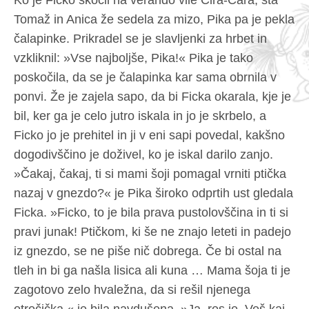
Ko je Ficko skočil na verando vile Čira-Čara, sta
Tomaž in Anica že sedela za mizo, Pika pa je pekla
čalapinke. Prikradel se je slavljenki za hrbet in
vzkliknil: »Vse najboljše, Pika!« Pika je tako
poskočila, da se je čalapinka kar sama obrnila v
ponvi. Že je zajela sapo, da bi Ficka okarala, kje je
bil, ker ga je celo jutro iskala in jo je skrbelo, a
Ficko jo je prehitel in ji v eni sapi povedal, kakšno
dogodivščino je doživel, ko je iskal darilo zanjo.
»Čakaj, čakaj, ti si mami šoji pomagal vrniti ptička
nazaj v gnezdo?« je Pika široko odprtih ust gledala
Ficka. »Ficko, to je bila prava pustolovščina in ti si
pravi junak! Ptičkom, ki še ne znajo leteti in padejo
iz gnezdo, se ne piše nič dobrega. Če bi ostal na
tleh in bi ga našla lisica ali kuna … Mama šoja ti je
zagotovo zelo hvaležna, da si rešil njenega