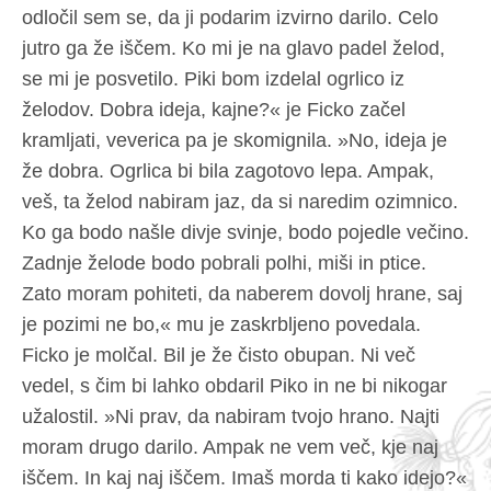
odločil sem se, da ji podarim izvirno darilo. Celo
jutro ga že iščem. Ko mi je na glavo padel želod,
se mi je posvetilo. Piki bom izdelal ogrlico iz
želodov. Dobra ideja, kajne?« je Ficko začel
kramljati, veverica pa je skomignila. »No, ideja je
že dobra. Ogrlica bi bila zagotovo lepa. Ampak,
veš, ta želod nabiram jaz, da si naredim ozimnico.
Ko ga bodo našle divje svinje, bodo pojedle večino.
Zadnje želode bodo pobrali polhi, miši in ptice.
Zato moram pohiteti, da naberem dovolj hrane, saj
je pozimi ne bo,« mu je zaskrbljeno povedala.
Ficko je molčal. Bil je že čisto obupan. Ni več
vedel, s čim bi lahko obdaril Piko in ne bi nikogar
užalostil. »Ni prav, da nabiram tvojo hrano. Najti
moram drugo darilo. Ampak ne vem več, kje naj
iščem. In kaj naj iščem. Imaš morda ti kako idejo?«