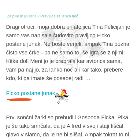
Za pike in gusarje
Pravljica za lahko noč
Dragi otroci, moja dobra prijateljica Tina Felicijan je
samo vas napisala čudovito pravljico Ficko
postane junak. Ne boste verjeli, ampak Tina pozna
čisto vse črke - pa ne samo to, še igra se z njimi.
Kitke dol! Meni jo je prebrala kar avtorica sama,
vam pa naj jo, za lahko noč ali kar tako, prebere
kdo, ki ga imate še posebej radi …
Ficko postane junak
Prvi sončni žarki so prebudili Gospoda Ficka. Pika
je še tako smrčala, da je Alfred v svoji staji tiščal
glavo v slamo, da je ne bi slišal. Ampak tokrat to ni