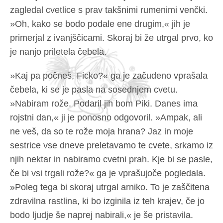
zagledal cvetlice s prav takšnimi rumenimi venčki.
»Oh, kako se bodo podale ene drugim,« jih je
primerjal z ivanjščicami. Skoraj bi že utrgal prvo, ko
je nanjo priletela čebela.
»Kaj pa počneš, Ficko?« ga je začudeno vprašala
čebela, ki se je pasla na sosednjem cvetu.
»Nabiram rože. Podaril jih bom Piki. Danes ima
rojstni dan,« ji je ponosno odgovoril. »Ampak, ali
ne veš, da so te rože moja hrana? Jaz in moje
sestrice vse dneve preletavamo te cvete, srkamo iz
njih nektar in nabiramo cvetni prah. Kje bi se pasle,
če bi vsi trgali rože?« ga je vprašujoče pogledala.
»Poleg tega bi skoraj utrgal arniko. To je zaščitena
zdravilna rastlina, ki bo izginila iz teh krajev, če jo
bodo ljudje še naprej nabirali,« je še pristavila.