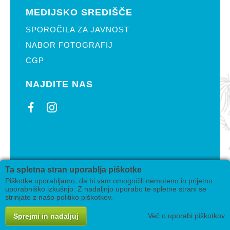
MEDIJSKO SREDIŠČE
SPOROČILA ZA JAVNOST
NABOR FOTOGRAFIJ
CGP
NAJDITE NAS
2019 Pikin festival Velenje
Ta spletna stran uporablja piškotke
Izdelava
AV studio
Piškotke uporabljamo, da bi vam omogočili nemoteno in prijetno
uporabniško izkušnjo. Z nadaljnjo uporabo te spletne strani se
strinjate z našo politiko piškotkov.
Več o uporabi piškotkov
Sprejmi in nadaljuj