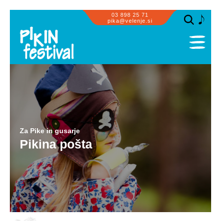
03 898 25 71
pika@velenje.si
SPLOŠNO
PROGRAM
PRIZORIŠČA
SODELUJEMO
Za Pike in gusarje
OBISK SKUPIN
Pikina pošta
ZA PIKE IN GUSARJE
INFORMACIJE
GALERIJA
PIKASTE NOVIČKE