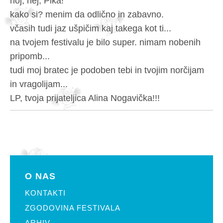
hoj, hej, Pika!
kako si? menim da odlično in zabavno.
včasih tudi jaz ušpičim kaj takega kot ti...
na tvojem festivalu je bilo super. nimam nobenih
pripomb...
tudi moj bratec je podoben tebi in tvojim norčijam
in vragolijam...
LP, tvoja prijateljica Alina Nogavička!!!
O NAS
KONTAKTI
ZGODOVINA FESTIVALA
ARHIV