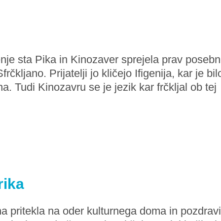
e sta Pika in Kinozaver sprejela prav poseb
kljano. Prijatelji jo kličejo Ifigenija, kar je bil
ana. Tudi Kinozavru se je jezik kar frčkljal ob tej
rika
a pritekla na oder kulturnega doma in pozdravi