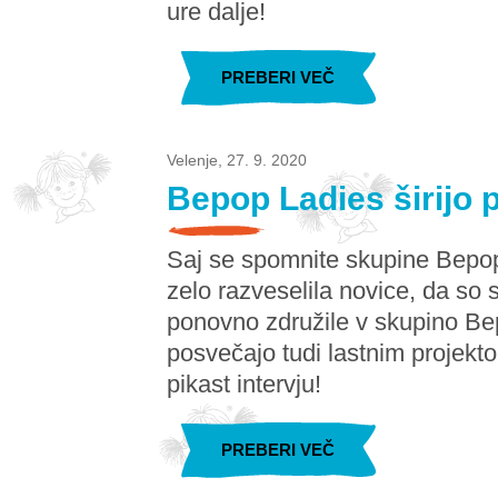
ure dalje!
PREBERI VEČ
Velenje, 27. 9. 2020
Bepop Ladies širijo p
Saj se spomnite skupine Bepop,
zelo razveselila novice, da so
ponovno združile v skupino Be
posvečajo tudi lastnim projekt
pikast intervju!
PREBERI VEČ