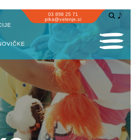
03 898 25 71
pika@velenje.si
IJE
NOVIČKE