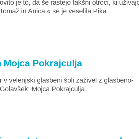
vito je to, da še rastejo takšni otroci, ki uživaj
 Tomaž in Anica,« se je veselila Pika.
 Mojca Pokrajculja
 v velenjski glasbeni šoli zaživel z glasbeno-
Golavšek: Mojca Pokrajculja.