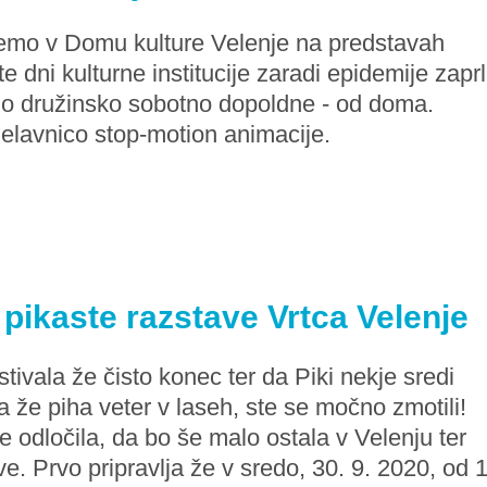
emo v Domu kulture Velenje na predstavah
 dni kulturne institucije zaradi epidemije zapr
lno družinsko sobotno dopoldne - od doma.
delavnico stop-motion animacije.
 pikaste razstave Vrtca Velenje
estivala že čisto konec ter da Piki nekje sredi
 že piha veter v laseh, ste se močno zmotili!
 odločila, da bo še malo ostala v Velenju ter
ve. Prvo pripravlja že v sredo, 30. 9. 2020, od 