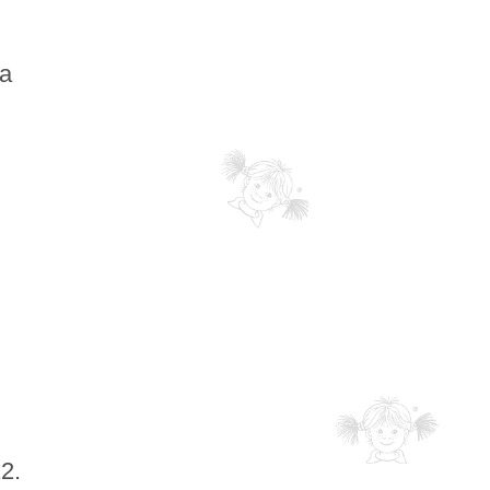
la
12.