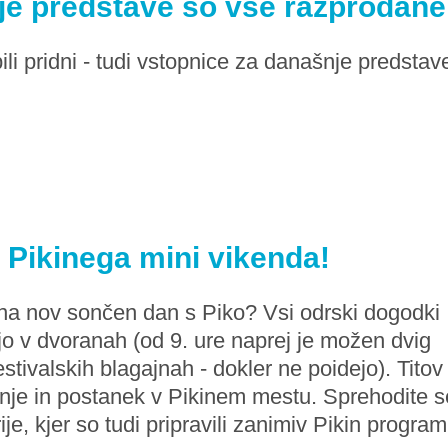
je predstave so vse razprodane
 bili pridni - tudi vstopnice za današnje predstav
n Pikinega mini vikenda!
i na nov sončen dan s Piko? Vsi odrski dogodki
jo v dvoranah (od 9. ure naprej je možen dvig
stivalskih blagajnah - dokler ne poidejo). Titov 
janje in postanek v Pikinem mestu. Sprehodite s
ije, kjer so tudi pripravili zanimiv Pikin program