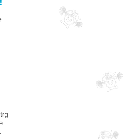
!
e
trg
e
.