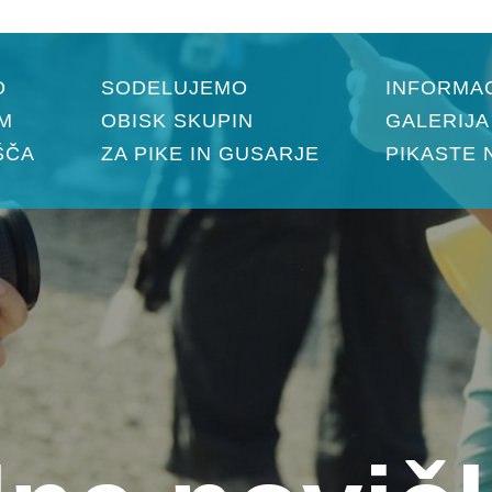
O
SODELUJEMO
INFORMAC
M
OBISK SKUPIN
GALERIJA
ŠČA
ZA PIKE IN GUSARJE
PIKASTE 