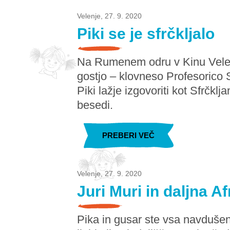
Velenje, 27. 9. 2020
Piki se je sfrčkljalo
Na Rumenem odru v Kinu Velenj
gostjo – klovneso Profesorico Sfrč
Piki lažje izgovoriti kot Sfrčklj
besedi.
PREBERI VEČ
Velenje, 27. 9. 2020
Juri Muri in daljna Af
Pika in gusar ste vsa navdušen