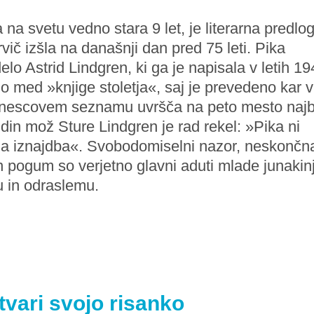
na svetu vedno stara 9 let, je literarna predlo
ič izšla na današnji dan pred 75 leti. Pika
lo Astrid Lindgren, ki ga je napisala v letih 1
o med »knjige stoletja«, saj je prevedeno kar v
Unescovem seznamu uvršča na peto mesto najb
idin mož Sture Lindgren je rad rekel: »Pika ni
tna iznajdba«. Svobodomiselni nazor, neskončn
n pogum so verjetno glavni aduti mlade junakin
u in odraslemu.
tvari svojo risanko