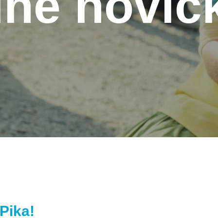
lne novič
 Pika!