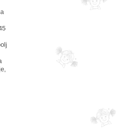
ga
945
olj
a
je,