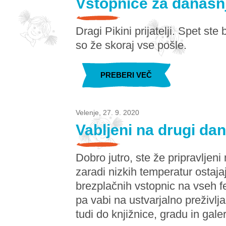
Vstopnice za današn
Dragi Pikini prijatelji. Spet ste
so že skoraj vse pošle.
PREBERI VEČ
Velenje, 27. 9. 2020
Vabljeni na drugi da
Dobro jutro, ste že pripravljen
zaradi nizkih temperatur ostaja
brezplačnih vstopnic na vseh fe
pa vabi na ustvarjalno preživl
tudi do knjižnice, gradu in galer