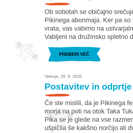
Ob sobotah se običajno srečuj
Pikinega abonmaja. Ker pa so te
vrata, vas vabimo na ustvarja
Vabljeni na družinsko spletno 
PREBERI VEČ
Velenje, 29. 9. 2020
Postavitev in odprtje
Če ste mislili, da je Pikinega f
morja na poti na otok Taka Tuka
Pika se je glede na vse razmere
ušpičila še kakšno norčijo ali d