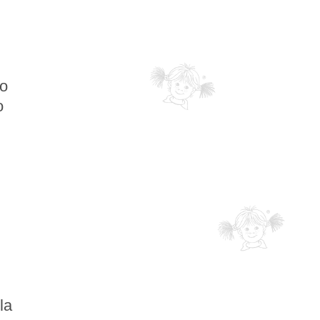
no
o
la