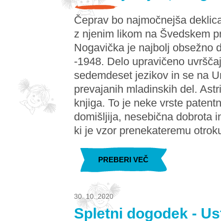
Čeprav bo najmočnejša deklica 
z njenim likom na Švedskem prv
Nogavička je najbolj obsežno de
-1948. Delo upravičeno uvrščaj
sedemdeset jezikov in se na 
prevajanih mladinskih del. Astr
knjiga. To je neke vrste paten
domišljija, nesebična dobrota i
ki je vzor prenekateremu otrok
PREBERI VEČ
30. 10. 2020
Spletni dogodek - Us