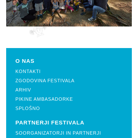
O NAS
KONTAKTI
ZGODOVINA FESTIVALA
ARHIV
PIKINE AMBASADORKE
SPLOŠNO
PARTNERJI FESTIVALA
SOORGANIZATORJI IN PARTNERJI