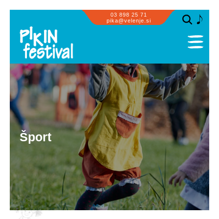
03 898 25 71
pika@velenje.si
SPLOŠNO
PROGRAM
PRIZORIŠČA
SODELUJEMO
OBISK SKUPIN
Šport
ZA PIKE IN GUSARJE
INFORMACIJE
GALERIJA
PIKASTE NOVIČKE