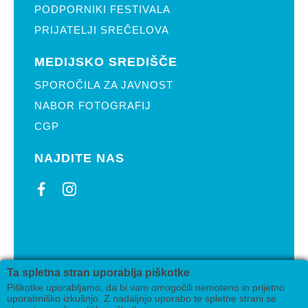
PODPORNIKI FESTIVALA
PRIJATELJI SREČELOVA
MEDIJSKO SREDIŠČE
SPOROČILA ZA JAVNOST
NABOR FOTOGRAFIJ
CGP
NAJDITE NAS
2019 Pikin festival Velenje
Ta spletna stran uporablja piškotke
Izdelava
AV studio
Piškotke uporabljamo, da bi vam omogočili nemoteno in prijetno
uporabniško izkušnjo. Z nadaljnjo uporabo te spletne strani se