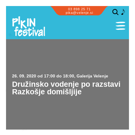
03 898 25 71
pika@velenje.si
SPLOŠNO
PROGRAM
PRIZORIŠČA
SODELUJEMO
26. 09. 2020 od 17:00 do 18:00, Galerija Velenje
OBISK SKUPIN
Družinsko vodenje po razstavi
Razkošje domišljije
ZA PIKE IN GUSARJE
INFORMACIJE
GALERIJA
PIKASTE NOVIČKE