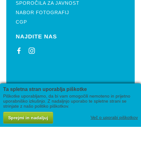
SPOROČILA ZA JAVNOST
NABOR FOTOGRAFIJ
CGP
NAJDITE NAS
2019 Pikin festival Velenje
Ta spletna stran uporablja piškotke
Izdelava
AV studio
Piškotke uporabljamo, da bi vam omogočili nemoteno in prijetno
uporabniško izkušnjo. Z nadaljnjo uporabo te spletne strani se
strinjate z našo politiko piškotkov.
Več o uporabi piškotkov
Sprejmi in nadaljuj