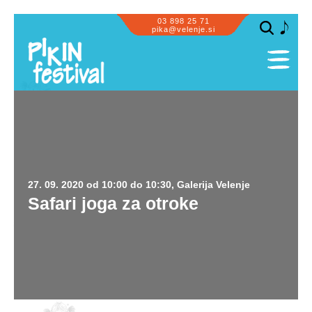
03 898 25 71
pika@velenje.si
SPLOŠNO
PROGRAM
PRIZORIŠČA
SODELUJEMO
27. 09. 2020 od 10:00 do 10:30, Galerija Velenje
OBISK SKUPIN
Safari joga za otroke
ZA PIKE IN GUSARJE
INFORMACIJE
GALERIJA
PIKASTE NOVIČKE