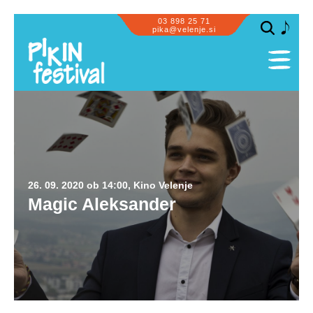
03 898 25 71
pika@velenje.si
SPLOŠNO
PROGRAM
PRIZORIŠČA
SODELUJEMO
26. 09. 2020 ob 14:00, Kino Velenje
OBISK SKUPIN
Magic Aleksander
ZA PIKE IN GUSARJE
INFORMACIJE
GALERIJA
PIKASTE NOVIČKE