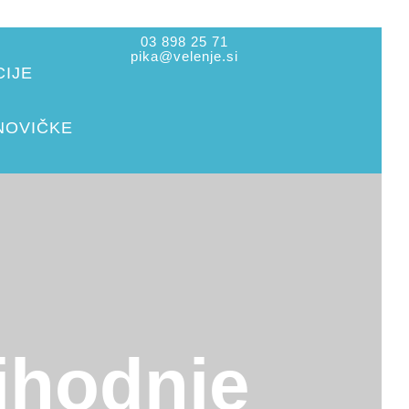
03 898 25 71
pika@velenje.si
IJE
NOVIČKE
hodnje