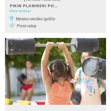
PIKIN PLANINSKI POHOD
Pikin festival
Tradicionalni Pikin planinski pohod v neznano bo potekal kot
Mestno otroško igrišče
predfestivalska aktivnost v okviru
Prost vstop