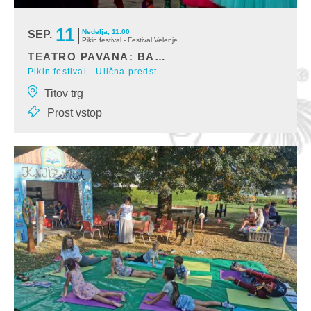
11
Nedelja, 11:00
SEP.
Pikin festival - Festival Velenje
TEATRO PAVANA: BALERINE
Pikin festival - Ulična predstava
Iz katerega čudovitega baleta so zbežali naši plesalci? Ko balerine
Titov trg
izvajajo piruete, ob tem kot na
Prost vstop