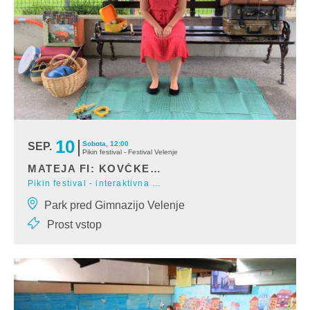
10
Sobota, 12:00
SEP.
Pikin festival - Festival Velenje
MATEJA FI: KOVČKETA NA OBISKU
Pikin festival - interaktivna glasbena predstava
"Kaj vse se skriva v kovčkih, ki jih je s sabo prinesla ta gospa?
Park pred Gimnazijo Velenje
Poglej jo: gosenica lez
Prost vstop