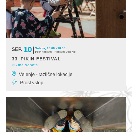
10
Sobota, 10:00 - 18:30
SEP.
Pikin festival - Festival Velenje
33. PIKIN FESTIVAL
Pikina sobota
V soboto dopoldne bo Pika s svojim prihodom v mesto na široko
Velenje - različne lokacije
odprla vrata in okna vseh prizorišč Na
Prost vstop