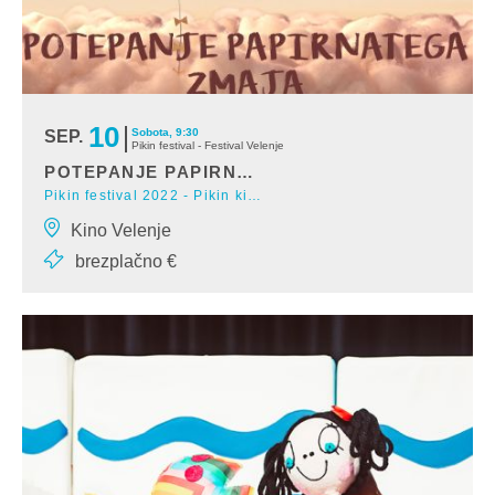
10
Sobota, 9:30
SEP.
Pikin festival - Festival Velenje
POTEPANJE PAPIRNATEGA ZMAJA
Pikin festival 2022 - Pikin kino
7 kratkih animiranih filmov za najmlajše/2021/34 min/brez
Kino Velenje
dialogov/4+ Kakovosten program sporočilno
brezplačno €