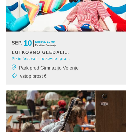
10
Sobota, 10:00
SEP.
Festival Velenje
LUTKOVNO GLEDALIŠČE VELENJE: O MAJHNI ANICI
Pikin festival - lutkovno-igrana predstava
Izredno domiselna, igriva knjiga “Lilla Anna” švedskega para Inger
Park pred Gimnazijo Velenje
in Lasseja Sandbergov iz leta 197
vstop prost €