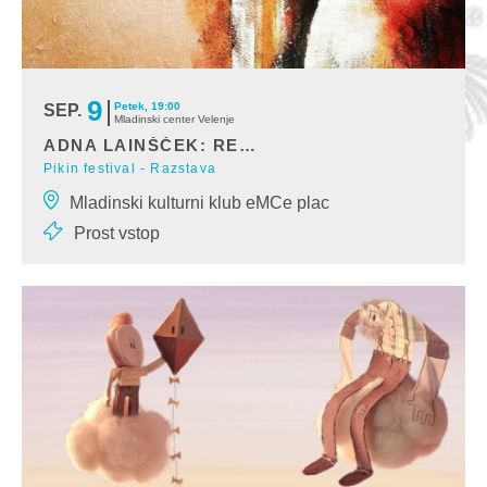
9
Petek, 19:00
SEP.
Mladinski center Velenje
ADNA LAINŠČEK: RED LIPS ART
Pikin festival - Razstava
Posebna izdaja Red Lips Art vzbudi zanimiv pogled v umetniška
Mladinski kulturni klub eMCe plac
snovanja ženske, ločeno obraz in telo.
Prost vstop