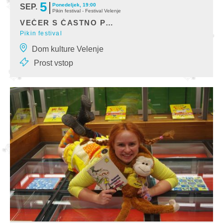
5
Ponedeljek, 19:00
SEP.
Pikin festival - Festival Velenje
VEČER S ČASTNO POKROVITELJICO PIKINEGA FESTIVALA JANJO GARNBRET
Pikin festival
Častna pokroviteljica 33. Pikinega festivala je najboljša slovenska
Dom kulture Velenje
športnica JANJA GARNBRET. S
Prost vstop