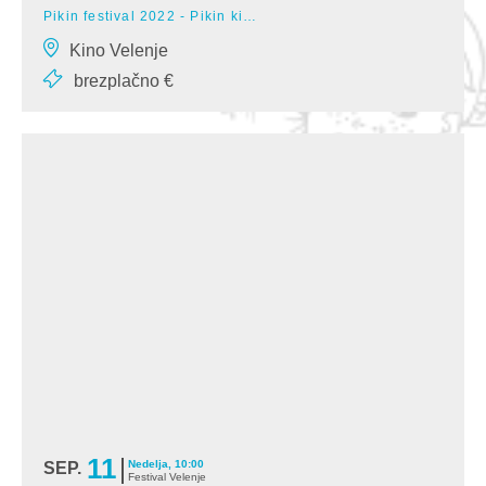
Pikin festival 2022 - Pikin kino
Sinhronizirana animirana pustolovščina, 87 min (Češka, Slovaška,
Kino Velenje
Poljska, Francija), 7+Režija:
brezplačno €
11
Nedelja, 10:00
SEP.
Festival Velenje