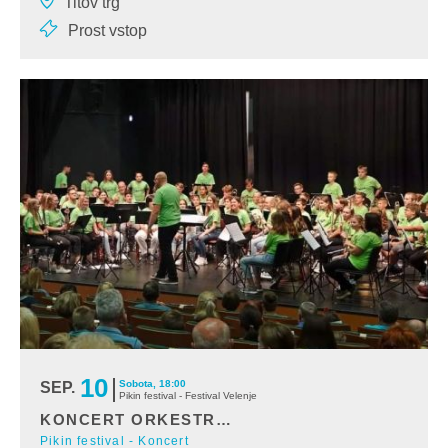
Titov trg
izvajajo piruete, ob tem kot na
Prost vstop
10
Sobota, 18:00
SEP.
Pikin festival - Festival Velenje
KONCERT ORKESTRA POLETNEGA TABORA PO ZARJA ŠOŠTANJ
Pikin festival - Koncert