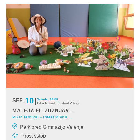
10
Sobota, 16:00
SEP.
Pikin festival - Festival Velenje
MATEJA FI: ŽUŽNJAVA DRUŠČINA
Pikin festival - interaktivna glasbena predstava
Mateja vas vabi na potovanje polno presenečenj. Ljudske in
Park pred Gimnazijo Velenje
avtorske pesmi, v katerih se pojavljajo n
Prost vstop