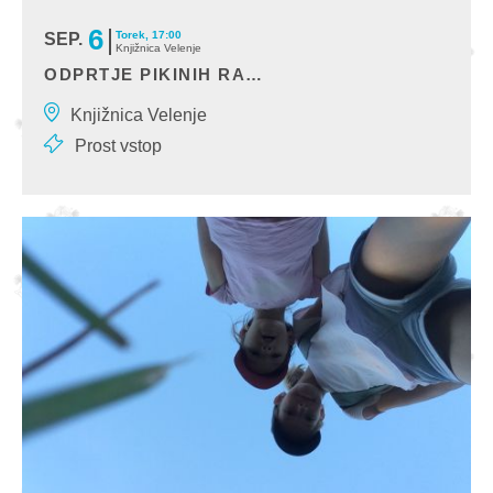
6
Torek, 17:00
SEP.
Knjižnica Velenje
ODPRTJE PIKINIH RAZSTAV
Pika Nogavička tokrat vabi na odprtje pikasto obarvanih razstav, in
Knjižnica Velenje
sicer razstave Otroštvo v naših
Prost vstop