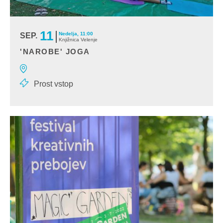
11
Nedelja, 11:00
SEP.
Knjižnica Velenje
'NAROBE' JOGA
Družinska joga je prav posebno doživetje, saj se lahko vsa družina
ob izvajanju različnih asan povež
Prost vstop