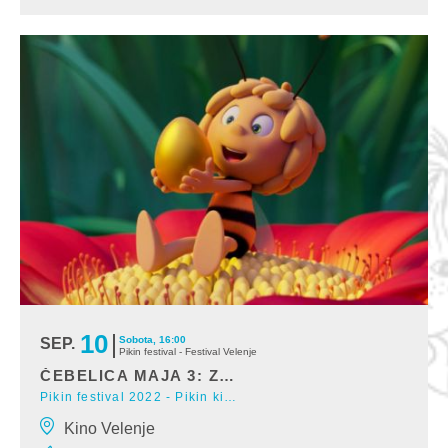
10
Sobota, 16:00
SEP.
Pikin festival - Festival Velenje
ČEBELICA MAJA 3: ZLATO JAJCE
Pikin festival 2022 - Pikin kino
Sinhronizirana animirana pustolovščina, 88 min (ZDA)Režija: Noel
Kino Velenje
Cleary