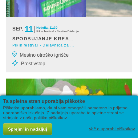
11
Nedelja, 11:30
SEP.
Pikin festival - Festival Velenje
SPODBUJANJE KREATIVNE SAMOZAVESTI
Pikin festival - Delavnica za starše
Učenje kreativnih orodijOkolje starševstva prinaša ogromno novih
Mestno otroško igrišče
izzivov, z znanjem pravih kreativni
Prost vstop
Ta spletna stran uporablja piškotke
Piškotke uporabljamo, da bi vam omogočili nemoteno in prijetno
uporabniško izkušnjo. Z nadaljnjo uporabo te spletne strani se
strinjate z našo politiko piškotkov.
Več o uporabi piškotkov
Sprejmi in nadaljuj