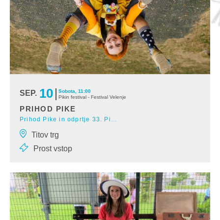
10
Sobota, 11:00
SEP.
Pikin festival - Festival Velenje
PRIHOD PIKE
Prihod Pike in odprtje 33. Pikinega festivala
Prihod Pike v mesto je pravi mali praznik. Glasno jo bomo klicali in
Titov trg
pričakali na Titovem trgu. Svoj
Prost vstop